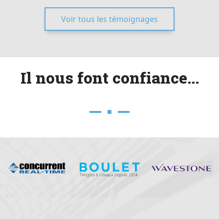
Voir tous les témoignages
I
l
n
o
u
s
f
o
n
t
c
o
n
f
i
a
n
c
e
.
.
.