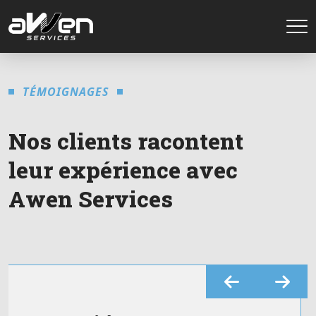
TÉMOIGNAGES
N
o
s
c
l
i
e
n
t
s
r
a
c
o
n
t
e
n
t
l
e
u
r
e
x
p
é
r
i
e
n
c
e
a
v
e
c
A
w
e
n
S
e
r
v
i
c
e
s