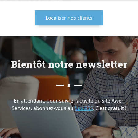
Localiser nos clients
B
i
e
n
t
ô
t
n
o
t
r
e
n
e
w
s
l
e
t
t
e
r
En attendant, pour suivre l'activité du site Awen
Services, abonnez-vous au
flux RSS
. C'est gratuit !